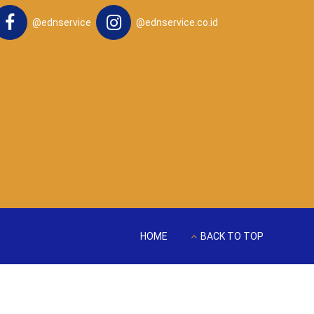
@ednservice
@ednservice.co.id
HOME
BACK TO TOP