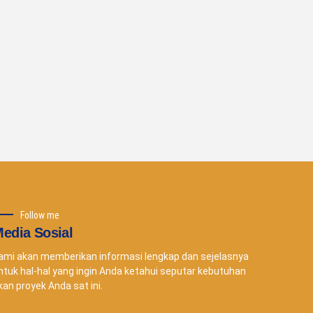
Follow me
edia Sosial
ami akan memberikan informasi lengkap dan sejelasnya
ntuk hal-hal yang ingin Anda ketahui seputar kebutuhan
kan proyek Anda sat ini.