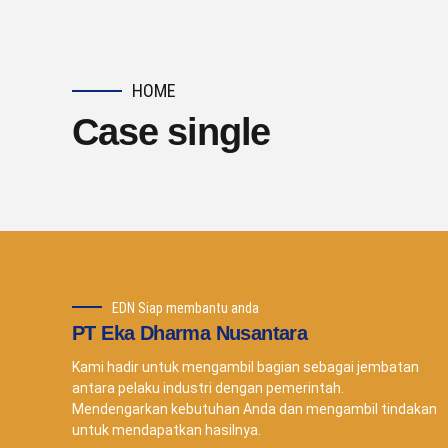
HOME
Case single
EDN Siap membantu anda
PT Eka Dharma Nusantara
Kami hadir untuk mengambil bagian sebagai jembatan
antara pelaku industri dengan pemerintah.
Mendengarkan kebutuhan Anda dan mengambil tindakan
untuk mendapatkan hasilnya.