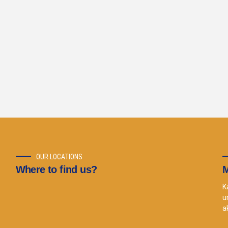
OUR LOCATIONS
Where to find us?
M
K
u
a