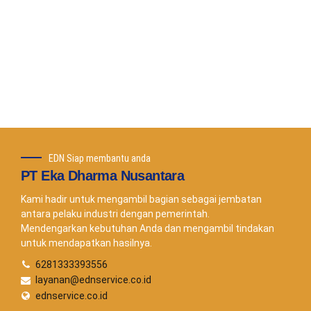
anda
Telepon Sekarang
EDN Siap membantu anda
PT Eka Dharma Nusantara
Kami hadir untuk mengambil bagian sebagai jembatan
antara pelaku industri dengan pemerintah.
Mendengarkan kebutuhan Anda dan mengambil tindakan
untuk mendapatkan hasilnya.
6281333393556
layanan@ednservice.co.id
ednservice.co.id