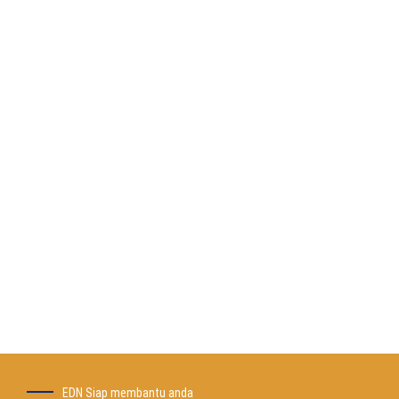
Konsultasikan secara
GRATIS mengenai izin
legalitas yang anda
inginkan
EDN Siap Membantu
anda
Telepon Sekarang
EDN Siap membantu anda